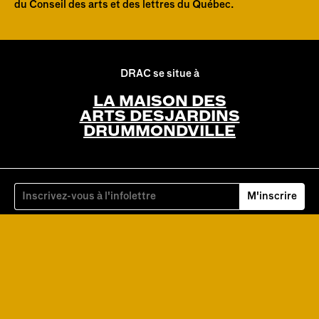
du Conseil des arts et des lettres du Québec.
DRAC se situe à
LA MAISON DES
ARTS DESJARDINS
DRUMMONDVILLE
M'inscrire
Facebook
Instagram
YouTube
Ublo.tv
Ville de Drummondville
CALQ
Maison des arts Desjardin
Institution M