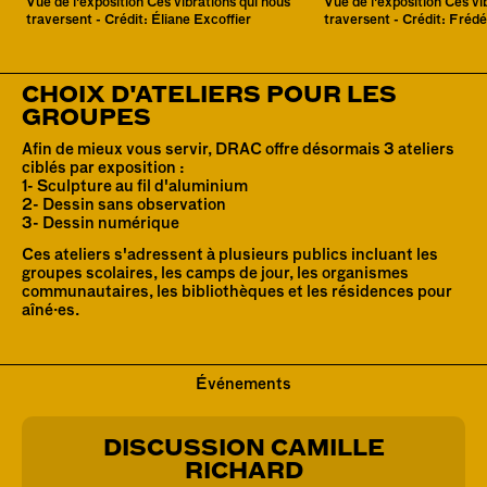
Vue de l'exposition Ces vibrations qui nous
Vue de l'exposition Ces vi
traversent - Crédit: Éliane Excoffier
traversent - Crédit: Frédé
CHOIX D'ATELIERS POUR LES
GROUPES
Afin de mieux vous servir, DRAC offre désormais 3 ateliers 
ciblés par exposition :

1- Sculpture au fil d'aluminium

2- Dessin sans observation

3- Dessin numérique
Ces ateliers s'adressent à plusieurs publics incluant les 
groupes scolaires, les camps de jour, les organismes 
communautaires, les bibliothèques et les résidences pour 
aîné·es.
Événements
DISCUSSION CAMILLE
RICHARD