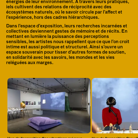
énergies de leur environnement. À travers leurs pratiques, 
iels cultivent des relations de réciprocité avec des 
écosystèmes naturels, où le savoir circule par l’affect et 
l’expérience, hors des cadres hiérarchiques.
Dans l’espace d’exposition, leurs recherches incarnées et 
collectives deviennent gestes de mémoire et de récits. En 
mettant en lumière la puissance des perceptions 
sensibles, les artistes nous rappellent que ce que l’on croit 
intime est aussi politique et structurel. Ainsi s’ouvre un 
espace souverain pour tisser d’autres formes de soutien, 
en solidarité avec les savoirs, les mondes et les vies 
reléguées aux marges.