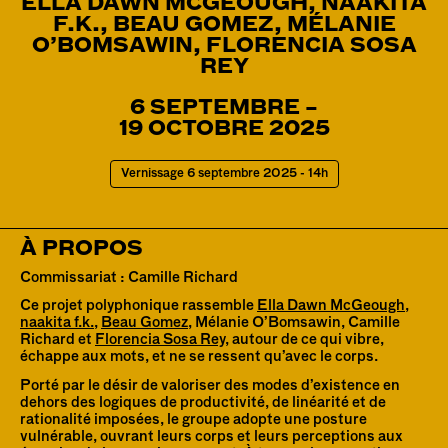
ELLA DAWN MCGEOUGH, NAAKITA
F.K., BEAU GOMEZ, MÉLANIE
O’BOMSAWIN, FLORENCIA SOSA
REY
6
SEPTEMBRE
–
19 OCTOBRE 2025
Vernissage 6 septembre 2025 - 14h
À PROPOS
Commissariat : Camille Richard
Ce projet polyphonique rassemble 
Ella Dawn McGeough
, 
naakita f.k.
, 
Beau Gomez
, Mélanie O’Bomsawin, Camille 
Richard et 
Florencia Sosa Rey
, autour de ce qui vibre, 
échappe aux mots, et ne se ressent qu’avec le corps.
Porté par le désir de valoriser des modes d’existence en 
dehors des logiques de productivité, de linéarité et de 
rationalité imposées, le groupe adopte une posture 
vulnérable, ouvrant leurs corps et leurs perceptions aux 