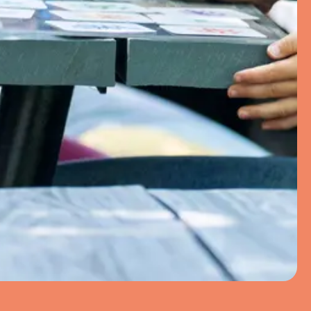
11
JUILLET
–