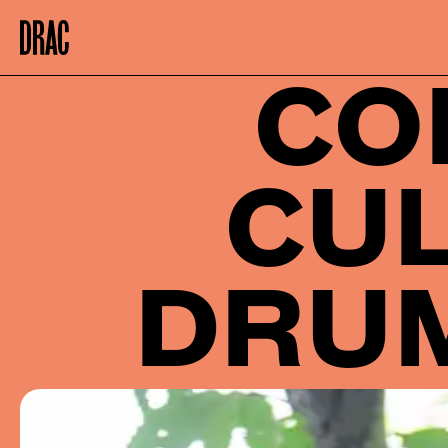
Accueil
CO
CU
DRU