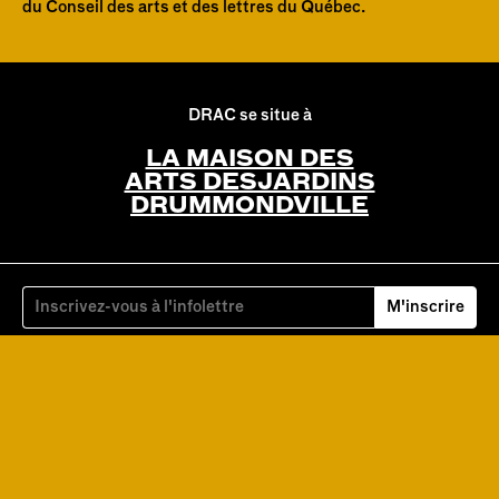
du Conseil des arts et des lettres du Québec.
DRAC se situe à
LA MAISON DES
ARTS DESJARDINS
DRUMMONDVILLE
M'inscrire
Facebook
Instagram
YouTube
Ublo.tv
Ville de Drummondville
CALQ
Maison des arts Desjardin
Institution M